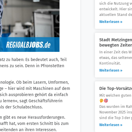
sich die Nutzung v
entwickelt. Hier s
aktuellen Stand de
Weiterlesen »
Stadt Metzingen:
bewegten Zeite
In einer Zeit des W
etwas, das seltene
atz zu haben: Es bedeutet auch, Teil
Kontinuität.
mens zu sein. Denn in Pfronstetten
Weiterlesen »
chnologie. Ob beim Lasern, Umformen,
Die Top-Vorsätz
ge – hier wird mit Maschinen auf dem
 sich ausprobieren gehört da einfach
Mit welchen guten 
 lernen«, sagt Geschäftsführerin
Das wurden im Rah
als der Schulabschluss.
November 2025 ins
n gibt es neue Herausforderungen.
sind die Top 3 der 
afft hat, vom ersten Schnitt bis zum
Weiterlesen »
eitenden an ihren Interessen.