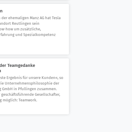
on
n der ehemaligen Manz AG hat Tesla
ndort Reutlingen sein
w-how um zusätzliche,
rfahrung und Spezialkompetenz
d der Teamgedanke
n
ste Ergebnis für unsere Kunden«, so
 die Unternehmensphilosophie der
g GmbH in Pfullingen zusammen.
r geschäftsführende Gesellschafter,
g möglich: Teamwork.