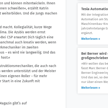
en und können mitentwickeln. Ihnen
önnen schweißen«, erzählt Katrin
Tesla Automati
eit weiterbilden. Und die Jungs machen
Mit der Integratio
Automation am Sta
Maschinenbau-Kno
 macht. Kollegialität, kurze Wege
jahrzehntelange E
lima. Die Azubis werden ernst
ergänzt.
Bei CSP erwartet Dich täglich eine
Weiterlesen »
manchmal auch kreativ werden, wenn
werkmechaniker im zweiten
us – es wird nie langweilig. Und das
Bei Berner wir
 hast.«
großgeschriebe
»Wir wollen das be
struktionsmechaniker, die auch nach
fasst Marc Berner
 werden unterstützt und der Meister
Berner Engineerin
einen eigenen Roller – für mehr
Und das sei, so de
er Start in eine Zukunft mit
nur über einen We
Weiterlesen »
Magazin gibt’s auf