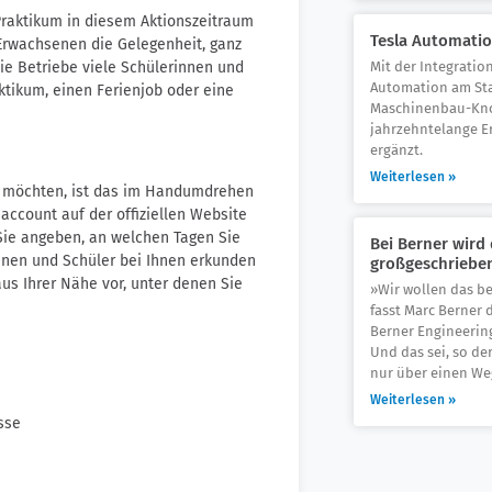
raktikum in diesem Aktionszeitraum
Tesla Automati
 Erwachsenen die Gelegenheit, ganz
Mit der Integratio
e Betriebe viele Schülerinnen und
Automation am Sta
aktikum, einen Ferienjob oder eine
Maschinenbau-Kno
jahrzehntelange E
ergänzt.
Weiterlesen »
n möchten, ist das im Handumdrehen
naccount auf der offiziellen Website
Sie angeben, an welchen Tagen Sie
Bei Berner wir
innen und Schüler bei Ihnen erkunden
großgeschriebe
s Ihrer Nähe vor, unter denen Sie
»Wir wollen das be
fasst Marc Berner
Berner Engineerin
Und das sei, so de
nur über einen We
Weiterlesen »
sse