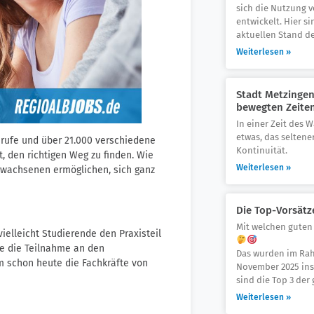
sich die Nutzung v
entwickelt. Hier s
aktuellen Stand de
Weiterlesen »
Stadt Metzingen:
bewegten Zeite
In einer Zeit des W
etwas, das seltene
rufe und über 21.000 verschiedene
Kontinuität.
t, den richtigen Weg zu finden. Wie
Weiterlesen »
Erwachsenen ermöglichen, sich ganz
Die Top-Vorsätz
Mit welchen guten 
elleicht Studierende den Praxisteil
te die Teilnahme an den
Das wurden im Rah
 schon heute die Fachkräfte von
November 2025 ins
sind die Top 3 der 
Weiterlesen »