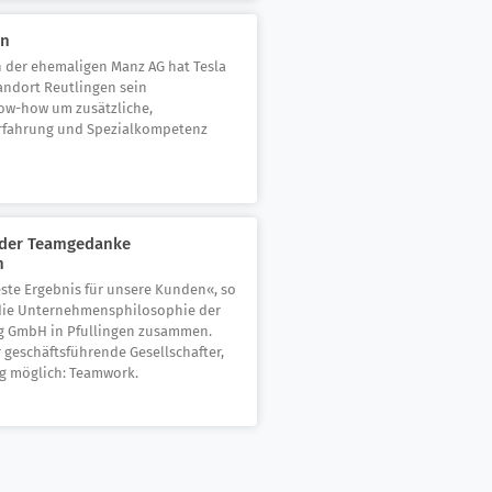
on
n der ehemaligen Manz AG hat Tesla
ndort Reutlingen sein
w-how um zusätzliche,
rfahrung und Spezialkompetenz
d der Teamgedanke
n
ste Ergebnis für unsere Kunden«, so
 die Unternehmensphilosophie der
g GmbH in Pfullingen zusammen.
r geschäftsführende Gesellschafter,
g möglich: Teamwork.