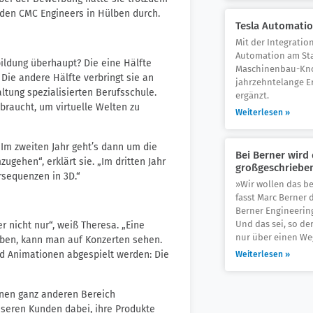
i den CMC Engineers in Hülben durch.
Tesla Automati
Mit der Integratio
Automation am Sta
bildung überhaupt? Die eine Hälfte
Maschinenbau-Kno
Die andere Hälfte verbringt sie an
jahrzehntelange E
ltung spezialisierten Berufsschule.
ergänzt.
braucht, um virtuelle Welten zu
Weiterlesen »
 Im zweiten Jahr geht’s dann um die
Bei Berner wir
gehen“, erklärt sie. „Im dritten Jahr
großgeschriebe
rsequenzen in 3D.“
»Wir wollen das be
fasst Marc Berner
Berner Engineerin
Und das sei, so de
 nicht nur“, weiß Theresa. „Eine
nur über einen We
aben, kann man auf Konzerten sehen.
d Animationen abgespielt werden: Die
Weiterlesen »
einen ganz anderen Bereich
 unseren Kunden dabei, ihre Produkte