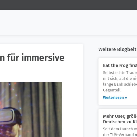
Weitere Blogbeit
in für immersive
Eat the Frog firs
Selbst echte Trau
mit sich, auf die n
lange Bank schiebe
Gegenteil.
Weiterlesen »
Mehr User, größ
Deutschen zu KI
Seit dem Launch v
der TÜV-Verband m