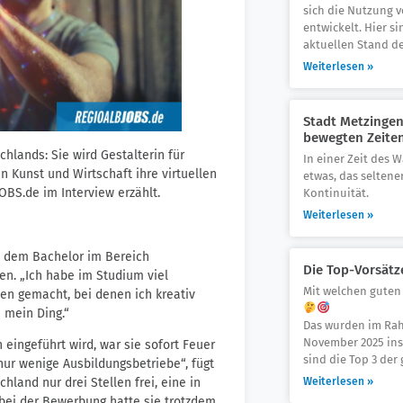
sich die Nutzung v
entwickelt. Hier s
aktuellen Stand de
Weiterlesen »
Stadt Metzingen:
bewegten Zeite
hlands: Sie wird Gestalterin für
In einer Zeit des W
 Kunst und Wirtschaft ihre virtuellen
etwas, das seltene
BS.de im Interview erzählt.
Kontinuität.
Weiterlesen »
ch dem Bachelor im Bereich
Die Top-Vorsätz
n. „Ich habe im Studium viel
Mit welchen guten 
n gemacht, bei denen ich kreativ
 mein Ding.“
Das wurden im Rah
November 2025 ins
 eingeführt wird, war sie sofort Feuer
sind die Top 3 der 
nur wenige Ausbildungsbetriebe“, fügt
Weiterlesen »
land nur drei Stellen frei, eine in
 bei der Bewerbung hatte sie trotzdem