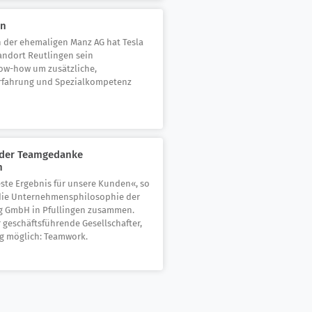
on
n der ehemaligen Manz AG hat Tesla
ndort Reutlingen sein
w-how um zusätzliche,
rfahrung und Spezialkompetenz
d der Teamgedanke
n
ste Ergebnis für unsere Kunden«, so
 die Unternehmensphilosophie der
g GmbH in Pfullingen zusammen.
r geschäftsführende Gesellschafter,
g möglich: Teamwork.