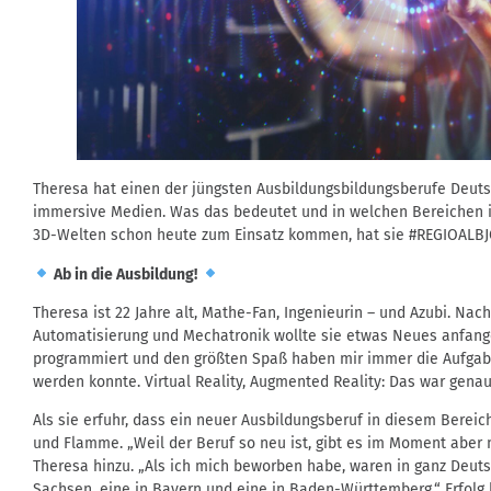
Theresa hat einen der jüngsten Ausbildungsbildungsberufe Deutsc
immersive Medien. Was das bedeutet und in welchen Bereichen in
3D-Welten schon heute zum Einsatz kommen, hat sie #REGIOALBJO
Ab in die Ausbildung!
Theresa ist 22 Jahre alt, Mathe-Fan, Ingenieurin – und Azubi. Na
Automatisierung und Mechatronik wollte sie etwas Neues anfange
programmiert und den größten Spaß haben mir immer die Aufgabe
werden konnte. Virtual Reality, Augmented Reality: Das war genau
Als sie erfuhr, dass ein neuer Ausbildungsberuf in diesem Bereich
und Flamme. „Weil der Beruf so neu ist, gibt es im Moment aber 
Theresa hinzu. „Als ich mich beworben habe, waren in ganz Deutsch
Sachsen, eine in Bayern und eine in Baden-Württemberg.“ Erfolg